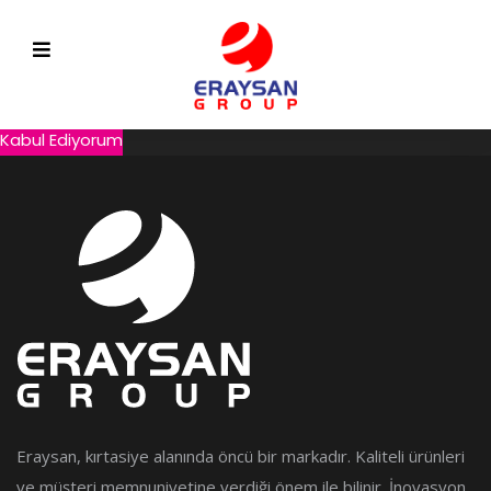
Web sitemizde size daha iyi hizmet sunmak için çerezleri
kullanıyoruz. Çerez kullanım bildirimini kapatarak veya web sitesini
kullanmaya devam ederek, ERAYSAN’un Çerez Politikası’nda
belirtilen koşulları kabul etmiş olursunuz.
Gizlilik Politikamız
Kabul Ediyorum
Eraysan, kırtasiye alanında öncü bir markadır. Kaliteli ürünleri
ve müşteri memnuniyetine verdiği önem ile bilinir. İnovasyon