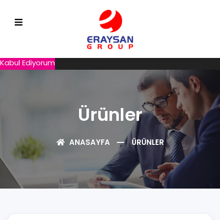
Web sitemizde size daha iyi hizmet sunmak için çerezleri
kullanıyoruz. Çerez kullanım bildirimini kapatarak veya web sitesini
kullanmaya devam ederek, ERAYSAN’un Çerez Politikası’nda
belirtilen koşulları kabul etmiş olursunuz.
Gizlilik Politikamız
Kabul Ediyorum
Ürünler
ANASAYFA
ÜRÜNLER