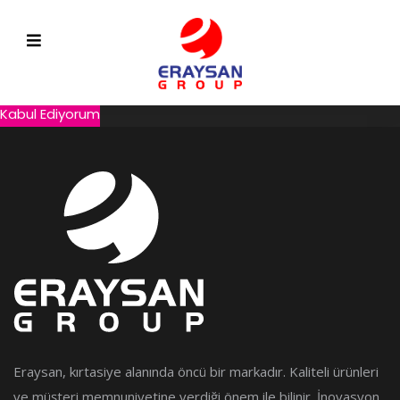
Web sitemizde size daha iyi hizmet sunmak için çerezleri
kullanıyoruz. Çerez kullanım bildirimini kapatarak veya web sitesini
kullanmaya devam ederek, ERAYSAN’un Çerez Politikası’nda
belirtilen koşulları kabul etmiş olursunuz.
Gizlilik Politikamız
Kabul Ediyorum
Eraysan, kırtasiye alanında öncü bir markadır. Kaliteli ürünleri
ve müşteri memnuniyetine verdiği önem ile bilinir. İnovasyon