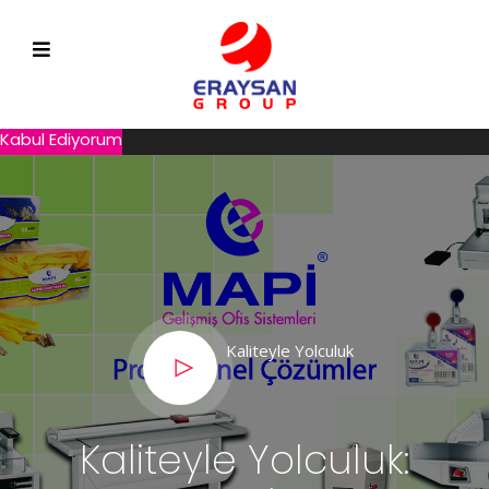
Web sitemizde size daha iyi hizmet sunmak için çerezleri
kullanıyoruz. Çerez kullanım bildirimini kapatarak veya web sitesini
kullanmaya devam ederek, ERAYSAN’un Çerez Politikası’nda
belirtilen koşulları kabul etmiş olursunuz.
Gizlilik Politikamız
Kabul Ediyorum
Hoş Geldiniz IT Çözümü!
Yaratıcı Çözümler, İnovatif Ürünler: Eraysan'da