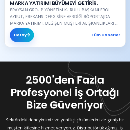
MARKA YATIRIMI BÜYÜMEYİ GETİRİR.
ERAYSAN GROUP YÖNETİM KURULU BAŞKANI EROL
AYKUT, FREKANS DERGİSİNE VERDİĞİ RÖPORTAJDA
MARKA YATIRIMI, DEĞİŞEN MÜŞTERİ ALIŞKANLIKLARI VE
OFİS ÜRÜNLERİ İLE İLGİLİ YENİLİKLER HAKKINDA
Detay
Tüm Haberler
ÖNEMLİ BİLGİLER VERDİ.
2500'den Fazla
Profesyonel İş Ortağı
Bize Güveniyor
Sektördeki deneyimimiz ve yenilikçi çözümlerimizle geniş bir
müşteri kitlesine hizmet veriyoruz. Distribütörlük ağımız, iş