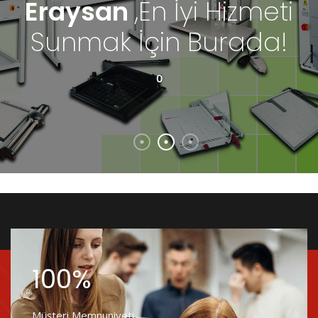
Yaratıcı Çözümler,
İnovatif Ürünler:
Eraysan'da
100%
Müşteri Memnuniyeti